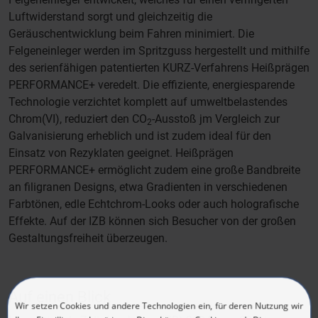
Luftwiderstand sorgt und gleichzeitig die
Geräuschentwicklung beim Fahren minimiert. Die
Felgeneinleger werden im Spritzguss hergestellt und mithilfe
des serienfähigen patentierten KURZ-Verfahrens Heißprägen
PERFORMANCE+ veredelt. Die effiziente, energiesparende
Technologie verzichtet komplett auf umweltbelastendes
Chrom(VI), reduziert den CO
-Ausstoß jm Vergleich zur
2
Galvanisierung erheblich und ist zudem ideal für den
Einsatz von Rezyklaten geeignet. Heißprägen
PERFORMANCE+ ermöglicht zudem eine große Bandbreite
an filigranen Designs, etwa Gradienten in verschiedenen
Farbtönen, edle Echtchrom-Looks oder auch holografische
Effekte. Auf der IZB können sich Besucher von der großen
Gestaltungsfreiheit überzeugen.
Auf einen Blick