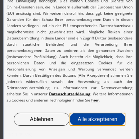
Internationale Zuliefererbörse (IZB) 2024 vom 22. bis zum
24. Oktober 2024 in Wolfsburg
LEONHARD KURZ Stiftung & Co. KG: Halle 1, Stand 1503
Schwerpunkte des Messeauftritts: Automotive Exterior
Design, Automotive Interior Design, Visionary Design,
Sustainability
Download Pressemitteilung zukunftsweisende Designkonzepte auf
der IZB 2024
(PDF, 287.29 KB)
(JPG, 1.99 MB)