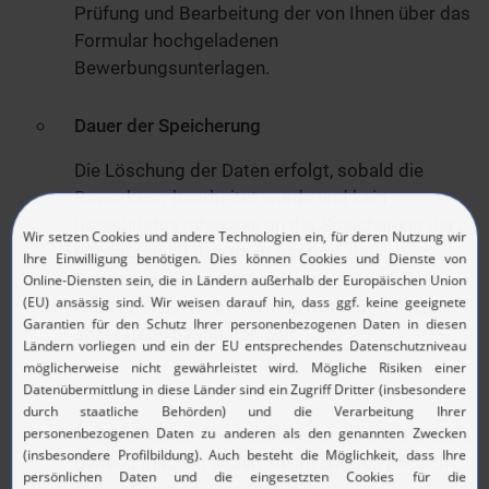
Prüfung und Bearbeitung der von Ihnen über das
Formular hochgeladenen
Bewerbungsunterlagen.
Dauer der Speicherung
Die Löschung der Daten erfolgt, sobald die
Bewerbung bearbeitet wurde und kein
berechtigtes Interesse an der Speicherung der
Bewerbungsdaten mehr besteht. Ihre
Bewerbungsunterlagen werden daher, falls es
nicht zu einem Arbeitsverhältnis kommt, nach
spätestens 6 Monaten gelöscht.
Widerspruchs- und Löschungsmöglichkeit
Welche Rechte ihnen zustehen, und wie Sie diese
geltend machen finden Sie im unteren Bereich