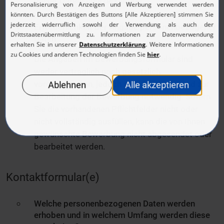
dieser Datenschutzerklärung.
Erforderlichkeit der Angabe personenbezogener
Daten
Die Angaben im Bewerbungsformular sind
weder vertraglich noch gesetzlich
vorgeschrieben, jedoch zum Absenden und zur
Bearbeitung der Bewerbung notwendig. Sofern
Sie die vorhandenen Pflichtfelder nicht oder
nicht vollständig ausfüllen, kann die von Ihnen
gewünschte Bewerbung nicht abgesendet oder
bearbeitet werden.
Kontaktformular(e)
Welche personenbezogenen Daten werden
erhoben und in welchem Umfang werden diese