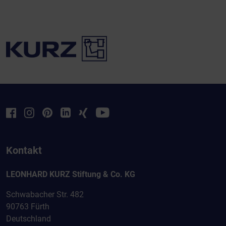
Kontakt
LEONHARD KURZ Stiftung & Co. KG
Schwabacher Str. 482
90763 Fürth
Deutschland