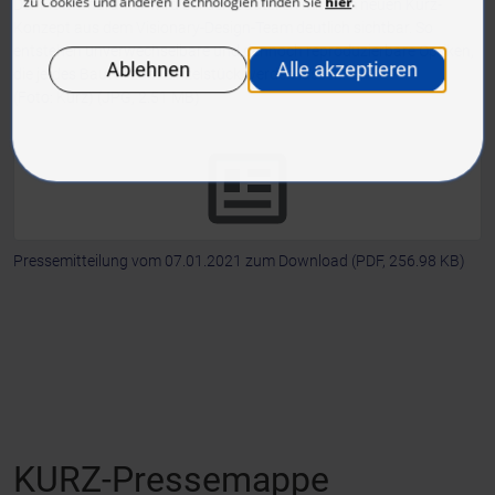
Der Flow-Charakter wird bei den Bauteilen mit dem neuen Kurz-
Konzept aus dem Visionary-Design-Team deutlich sichtbar. So
entstehen unverwechselbare und dennoch reproduzierbare Optiken,
die je-des Bauteil zum Einzelstück werden lassen.
(Foto: Kurz)
(JPG, 2.51 MB)
Pressemitteilung vom 07.01.2021 zum Download
(PDF, 256.98 KB)
KURZ-Pressemappe