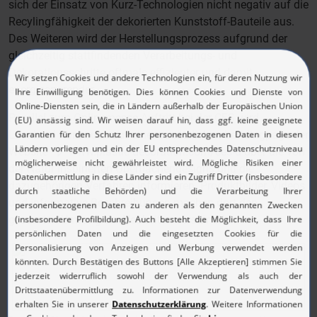
sich der Einsatz von Kurz-Technologien nicht negativ auf die
Recylingfähigkeit der dekorierten Kunststoff-Bauteile aus.
Des Weiteren wird der Herstellungsprozess aufgrund der
gleichzeitig stattfindenden Verarbeitungs- und
Dekorationsschritte oftmals effizienter und damit
energiesparender.
Parallel zum Onlinemesse-Auftritt bei der CES wird
Leonhard Kurz auch auf einer zusätzlichen Landingpage der
Website
www.plastic-decoration.com/ces-d
über die von
der Natur inspirierten Oberflächendesigns und die
dazugehörigen Verfahren informieren. Produktbilder, Videos
und informative Beschreibungen machen dort den
gesamten Umfang der Neuheiten verständlich.