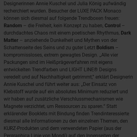
Designerinnen Annie Kuschel und Julia König aufwändig
recherchiert wurden. Besucher der LUXE PACK Monaco
können sich diesmal auf folgende Trendboxen freuen:
Random
– die Freiheit, kein Konzept zu haben,
Control
–
durchdachtes Chaos mit einem poetischen Rhythmus,
Dark
Matter
– anziehende Dunkelheit und Mythen von der
Schattenseite des Seins und zu guter Letzt
Boldism
–
kompromissloses, extrem gewagtes Design. „Alle vier
Packungen sind im Heißprägeverfahren mit eigens
entwickelten Trendfarben und LIGHT LINE® Designs
veredelt und auf Nachhaltigkeit getrimmt,“ erklärt Designerin
Annie Kuschel und führt weiter aus: „Der Einsatz von
Klebstoff wurde auf ein absolutes Minimum reduziert und
wir haben auf zusätzliche Verschlussmechanismen wie
Magnete verzichtet, um Ressourcen zu sparen.“ Statt
erklärender Booklets mit Bindung finden Trendinteressierte
diesmal alle Informationen zu den einzelnen Themen, den
KURZ-Produkten und dem verwendeten Papier (aus der
Pergraphica Linie von Mondi) auf den Innenseiten der