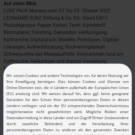
Auf einen Blick
LUXE PACK Monaco vom 03. bis 05. Oktober 2022
LEONHARD KURZ Stiftung & Co. KG: Stand DB11
Produktgruppe: Papier, Karton, Textil, Kunststoff:
Rohmaterial; Finishing, Dekoration: Heißprägung,
Kalttransfer, Digitaldruck; Modelle, Prototypen, Digitale
Lösungen, Authentifizierung, Rückverfolgbarkeit
Schwerpunkte des Messeauftritts: Innovationen rund um
Kalttransfer, Heißprägen und digitale Veredelung,
Nachhaltigkeit
(PDF, 148.65 KB)