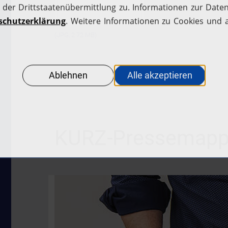
(JPG, 2.72 MB)
KURZ-Pressemap