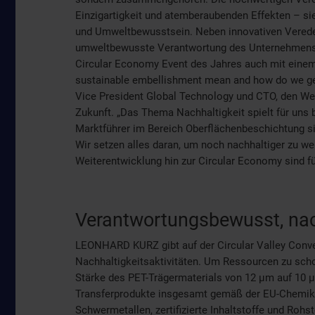
Einzigartigkeit und atemberaubenden Effekten – si
und Umweltbewusstsein. Neben innovativen Verede
umweltbewusste Verantwortung des Unternehmens e
Circular Economy Event des Jahres auch mit einem 
sustainable embellishment mean and how do we get
Vice President Global Technology und CTO, den We
Zukunft. „Das Thema Nachhaltigkeit spielt für uns
Marktführer im Bereich Oberflächenbeschichtung s
Wir setzen alles daran, um noch nachhaltiger zu w
Weiterentwicklung hin zur Circular Economy sind für
Verantwortungsbewusst, nach
LEONHARD KURZ gibt auf der Circular Valley Conve
Nachhaltigkeitsaktivitäten. Um Ressourcen zu scho
Stärke des PET-Trägermaterials von 12 µm auf 10 µ
Transferprodukte insgesamt gemäß der EU-Chemik
Schwermetallen, zertifizierte Inhaltstoffe und Rohst