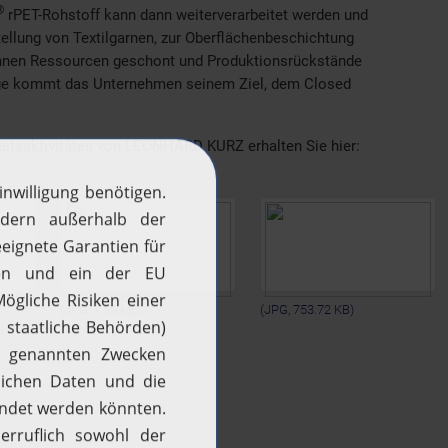
®
rPET-Rohstoff kann dann weiterverarbeitet werden und
tellung von Textilgarnen, zur Oberflächenbeschichtung
können Ressourcen geschont und Produktionsrückstände
ege kommt das Unternehmen seinem Ziel, dem Closed
eitsaktivitäten von LEONHARD KURZ erhalten Sie hier:
(JPG, 1.59 MB)
(JPG, 753.72 KB)