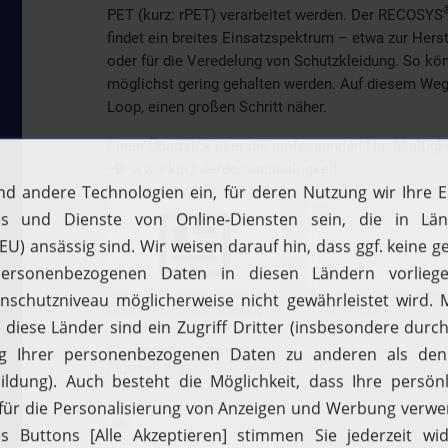
PET (kurz: rPET) verarbeitet werden. Der RECOSYS
findet ein breites Einsatzspektrum – etwa zur Hers
oder für die Veredelung von Schutzkleidung. So 
möglichst gering gehalten werden. Auf diesem W
Loop, einen großen Schritt näher.
Einen Überblick über die umfassenden Nachhaltigk
www.kurz.de/de/nachhaltigkeit
Download Pressemitteilung
(JPG, 1.45 MB)
LEONHARD KURZ auf der
Circular Valley Convention
(PDF, 285.37 KB)