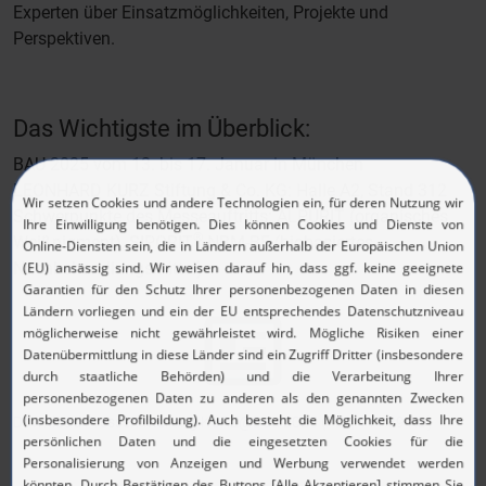
Experten über Einsatzmöglichkeiten, Projekte und
Perspektiven.
Das Wichtigste im Überblick:
BAU 2025 vom 13. bis 17. Januar in München
LEONHARD KURZ Stiftung & Co. KG: Halle A2, Stand 312
Schwerpunkte des Messeauftritts: ALPURIT (organisches
®
Weißpigment), SIPORIT
NBM-BE (biobasiertes
Nachbehandlungsmittel)
Download Pressemitteilung KURZ@Bau 2025
(PDF, 111.39 KB)