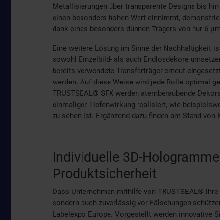
Metallisierungen über transparente Designs bis hin
einen besonders hohen Wert einnimmt, demonstrier
dank eines besonders dünnen Trägers von nur 6 µm z
Eine weitere Lösung im Sinne der Nachhaltigkeit i
sowohl Einzelbild- als auch Endlosdekore umsetz
bereits verwendete Transferträger erneut eingesetz
werden. Auf diese Weise wird jede Rolle optimal g
TRUSTSEAL® SFX werden atemberaubende Dekorati
einmaliger Tiefenwirkung realisiert, wie beispiel
zu sehen ist. Ergänzend dazu finden am Stand von 
Individuelle 3D-Hologramme
Produktsicherheit
Dass Unternehmen mithilfe von TRUSTSEAL® ihre M
sondern auch zuverlässig vor Fälschungen schütze
Labelexpo Europe. Vorgestellt werden innovative Si