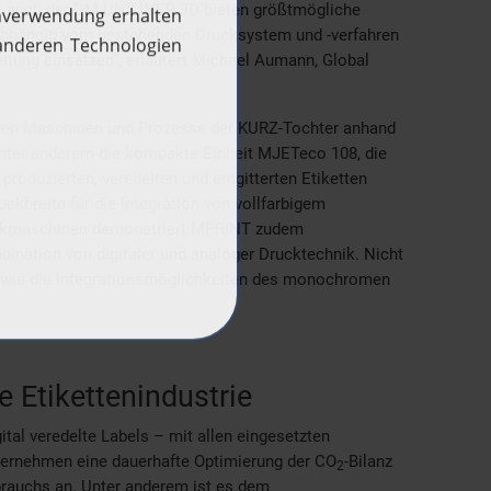
s auch der DM-UNILINER 3D bieten größtmögliche
unabhängig vom bestehenden Drucksystem und -verfahren
itung einsetzen“, erläutert Michael Aumann, Global
.
den Maschinen und Prozesse der KURZ-Tochter anhand
unter anderem die kompakte Einheit MJETeco 108, die
g produzierten, veredelten und entgitterten Etiketten
kbreite für die Integration von vollfarbigem
ruckmaschinen demonstriert MPRINT zudem
ombination von digitaler und analoger Drucktechnik. Nicht
owie die Integrationsmöglichkeiten des monochromen
 Etikettenindustrie
ital veredelte Labels – mit allen eingesetzten
ernehmen eine dauerhafte Optimierung der CO
-Bilanz
2
brauchs an. Unter anderem ist es dem