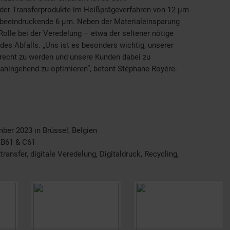
 der Transferprodukte im Heißprägeverfahren von 12 µm
f beeindruckende 6 µm. Neben der Materialeinsparung
Rolle bei der Veredelung – etwa der seltener nötige
es Abfalls. „Uns ist es besonders wichtig, unserer
gerecht zu werden und unsere Kunden dabei zu
dahingehend zu optimieren“, betont Stéphane Royère.
ber 2023 in Brüssel, Belgien
 B61 & C61
ansfer, digitale Veredelung, Digitaldruck, Recycling,