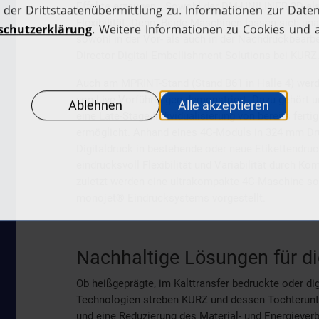
Effekte erzeugen. „Sowohl der DM-UNILINER 2D al
Flexibilität. Denn: Beide Maschinen lassen sich 
sowohl in der Vor- als auch in der Nachdruckbearbe
Director Digital Embellishment Solutions bei KURZ
Auch am MPRINT-Stand (Stand B61 in Halle 4) wer
von Live-Vorführungen demonstriert. Dazu gehört 
eine Late-Stage-Individualisierung von bereits ferti
ermöglicht. Anhand eines 4C-Moduls in 324 mm Druc
Digitaldruck in bestehende oder neue Etikettend
eindrucksvoll Flexibilität und Variabilität durch K
zuletzt werden eine ultrakompakte 4C-Maschine s
monojet® Eindrucksystems vorgestellt.
Nachhaltige Lösungen für die
Ob heißgeprägte, im Kalttransfer bedruckte oder dig
Technologien streben KURZ und dessen Tochterunt
und eine Reduzierung des Material- und Energiever