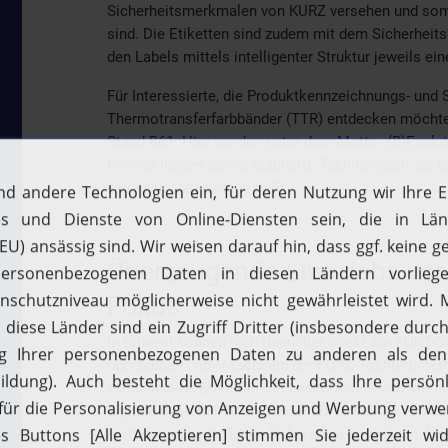
Sicherheitsmerkmalen von KURZ versehen und somi
sind. Die Etiketten sind zudem mit dem Sicherhei
den Labels mittels intelligenter Struktur jeweils ein
Für Interessierte, die Produktkennzeichnungs- und
Thermotransferfarbbänder (TTR) entdecken möchten
Stand B61. Hier werden unter dem Motto „(R)Evolu
Entwicklungen sowie etablierte Technologien zur B
variablen Daten vorgestellt.
Überzeugende Live-Jobs vor 
Fokus
In Brüssel können sich Besucher direkt am KURZ-St
überzeugen und Maschinen der KURZ-Tochteruntern
verschiedene Etiketten mit Lackeffekten und Meta
digitale System DM-UNILINER 2D sowie der von S
ersteres brillante flache Dekoration ermöglicht, l