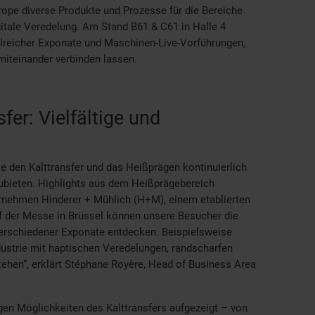
pe diverse Produkte und Prozesse für die Bereiche
gitale Veredelung. Am Stand B61 & C61 in Halle 4
hlreicher Exponate und Maschinen-Live-Vorführungen,
 miteinander verbinden lassen.
fer: Vielfältige und
e den Kalttransfer und das Heißprägen kontinuierlich
zubieten. Highlights aus dem Heißprägebereich
nehmen Hinderer + Mühlich (H+M), einem etablierten
f der Messe in Brüssel können unsere Besucher die
erschiedener Exponate entdecken. Beispielsweise
ndustrie mit haptischen Veredelungen, randscharfen
tehen“, erklärt Stéphane Royère, Head of Business Area
gen Möglichkeiten des Kalttransfers aufgezeigt – von