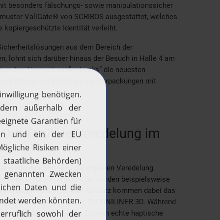
t besonders fälschungs- sowie manipulationssicher
tsmuster ValiGate® von SCRIBOS ausgestattet, welches
e kopiergeschützte Identität verleiht.
 Sicherheitslösungen aus dem Bereich der
, lohnt sich darüber hinaus der Besuch in Halle 4 am
tion des Thermotransferdrucks“ die neuesten
eschriftung von Etiketten und Verpackungen mit
Ort: Digitale Veredelung im
and von den Vorteilen der digitalen Veredelung
ehmen in Aktion erleben. So werden beispielsweise
llisierungen versehen. Zum Einsatz kommen dabei das
teinemann DPE entwickelte DM-UNILINER 3D. Während
assen sich mit dem zweiten System echte haptische