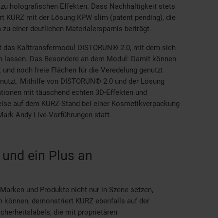
 zu holografischen Effekten. Dass Nachhaltigkeit stets
t KURZ mit der Lösung KPW slim (patent pending), die
u einer deutlichen Materialersparnis beiträgt.
st das Kalttransfermodul DISTORUN® 2.0, mit dem sich
en lassen. Das Besondere an dem Modul: Damit können
t und noch freie Flächen für die Veredelung genutzt
enutzt. Mithilfe von DISTORUN® 2.0 und der Lösung
onen mit täuschend echten 3D-Effekten und
sweise auf dem KURZ-Stand bei einer Kosmetikverpackung
Mark Andy Live-Vorführungen statt.
 und ein Plus an
arken und Produkte nicht nur in Szene setzen,
n können, demonstriert KURZ ebenfalls auf der
cherheitslabels, die mit proprietären