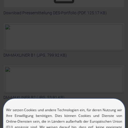
Download Pressemitteilung DES-Portfolio
(PDF, 125.17 KB)
DM-MAXLINER B1
(JPG, 799.92 KB)
DM-MAXLINER B2
(JPG, 53.91 KB)