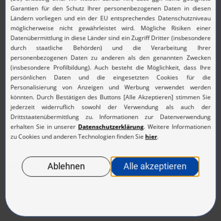
DM-MAXLINER B2 V
(JPG, 252.37 KB)
DM-MAXLINER B3
(JPG, 166.68 KB)
DM-MAXLINER B3 T
(JPG, 175.16 KB)