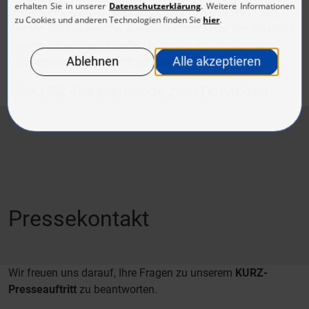
LEONHARD KURZ ist die Richtschnur unseres Handelns.
Werden Sie Teil unseres Business-Abenteuers, um die beste
Lösung für unseren Kunden zu finden, die ihre Produkte
noch besser, schöner und sicherer macht.
KURZ-Pressemappe zum Download
Pressekontakt
Wir freuen uns darauf, Ihre Fragen zu unserem
KURZ-
Presseauftritt
zu beantworten.