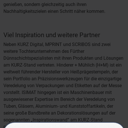
genießen, sondern gleichzeitig auch ihren
Nachhaltigkeitszielen einen Schritt näher kommen.
Viel Inspiration und weitere Partner
Neben KURZ Digital, MPRINT und SCRIBOS sind zwei
weitere Tochterunternehmen des Fürther
Dünnschichtspezialisten mit ihren Produkten und Lösungen
am KURZ-Stand vertreten. Hinderer + Mühlich (H+M) ist ein
weltweit führender Hersteller von Heißprägestempeln, der
sein Portfolio an Präzisionswerkzeugen für die einzigartige
Veredelung von Verpackungen und Etiketten auf der Messe
vorstellt. ISIMAT hingegen ist ein Maschinenbauer mit
ausgewiesener Expertise im Bereich der Veredelung von
Tuben, Gläsern, Aluminium- und Kunststoffartikeln, der
seine große Bandbreite an Dekorationslösungen auf der
sogenannten „Inspirationswand“ am KURZ-Stand
präsentiert. Einzigartige Muster und Prototypen machen