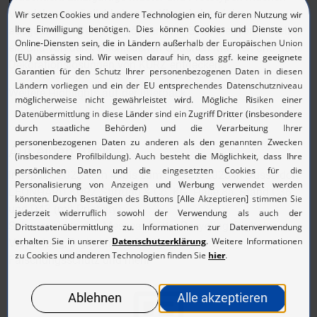
Veredelungsmöglichkeiten greifbar. Anhand der
ausgestellten Beispiele können sich Besucher vor Ort selbst
ein Bild von den verschiedenen Optionen machen und neue
Dekorationslösungen von KURZ entdecken.
Weitere Highlights auf der interpack
Auf einen Blick
interpack 2023 vom 4. bis zum 10. Mai 2023 in Düsseldorf
LEONHARD KURZ Stiftung & Co. KG: Halle 8a, Stand C36
und D43 (mit Printcity)
Schwerpunkte des Messeauftritts: Recycling, Digitale
Veredelung, Digitaldruck, Design-Software,
Fälschungsschutz und mehr