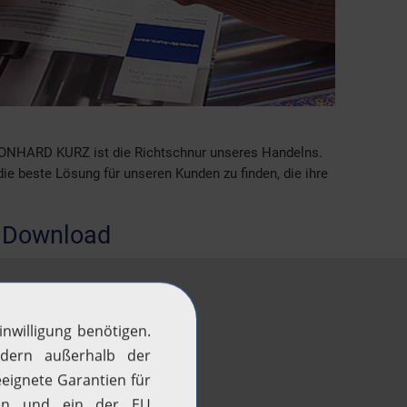
ONHARD KURZ ist die Richtschnur unseres Handelns.
e beste Lösung für unseren Kunden zu finden, die ihre
.
 Download