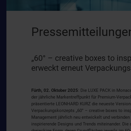
Pressemitteilunge
„60° – creative boxes to i
erweckt erneut Verpackung
Fürth, 02. Oktober 2025
: Die LUXE PACK in Monaco,
der jährliche Markentreffpunkt für Premium-Verpa
präsentierte LEONHARD KURZ die neueste Version 
Verpackungskonzepts „60° – creative boxes to ins
Management jährlich neu entwickelt und verbinden 
inspirierende Designs und Trends miteinander. Die d
dreieckige Form, deren Grundflächen jeweils im 60-G