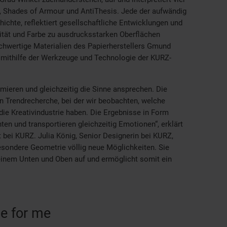
, Shades of Armour und AntiThesis. Jede der aufwändig
ichte, reflektiert gesellschaftliche Entwicklungen und
alität und Farbe zu ausdrucksstarken Oberflächen
ochwertige Materialien des Papierherstellers Gmund
mithilfe der Werkzeuge und Technologie der KURZ-
rmieren und gleichzeitig die Sinne ansprechen. Die
n Trendrecherche, bei der wir beobachten, welche
ie Kreativindustrie haben. Die Ergebnisse in Form
n und transportieren gleichzeitig Emotionen“, erklärt
bei KURZ. Julia König, Senior Designerin bei KURZ,
besondere Geometrie völlig neue Möglichkeiten. Sie
 einem Unten und Oben auf und ermöglicht somit ein
ne for me