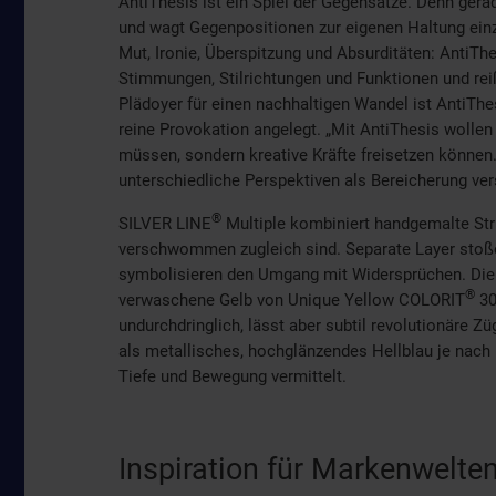
AntiThesis ist ein Spiel der Gegensätze. Denn gerad
und wagt Gegenpositionen zur eigenen Haltung ein
Mut, Ironie, Überspitzung und Absurditäten: AntiTh
Stimmungen, Stilrichtungen und Funktionen und re
Plädoyer für einen nachhaltigen Wandel ist AntiThes
reine Provokation angelegt. „Mit AntiThesis wollen 
müssen, sondern kreative Kräfte freisetzen können.
unterschiedliche Perspektiven als Bereicherung ve
®
SILVER LINE
Multiple kombiniert handgemalte Struk
verschwommen zugleich sind. Separate Layer stoße
symbolisieren den Umgang mit Widersprüchen. Die 
®
verwaschene Gelb von Unique Yellow COLORIT
30
undurchdringlich, lässt aber subtil revolutionäre 
als metallisches, hochglänzendes Hellblau je nach 
Tiefe und Bewegung vermittelt.
Inspiration für Markenwelte