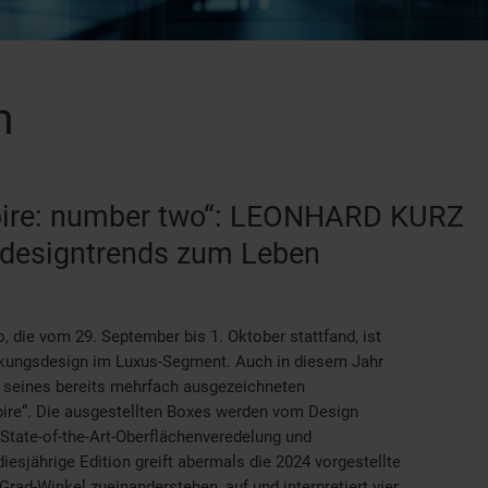
n
nspire: number two“: LEONHARD KURZ
sdesigntrends zum Leben
 die vom 29. September bis 1. Oktober stattfand, ist
ckungsdesign im Luxus-Segment. Auch in diesem Jahr
seines bereits mehrfach ausgezeichneten
pire“. Die ausgestellten Boxes werden vom Design
State-of-the-Art-Oberflächenveredelung und
iesjährige Edition greift abermals die 2024 vorgestellte
rad-Winkel zueinanderstehen, auf und interpretiert vier