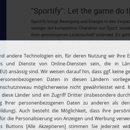
"Sportify": Let the game do t
Sportify bringt Bewegung und Energie in das Verpa
weniger der kompetitive Charakter von Sport, son
ihrer gemeinsamen Leidenschaft verbindet. Es geht 
Inspiriert von Sportarten jenseits des Fußballs – 
stehen im Mittelpunkt des Designs klare geometr
Spielfeldmarkierungen erinnern.
®
Ambitious Yellow LUMAFIN
711 setzt als Eyecat
verspielten, transparenten Schichten für Leichtigkeit
zeigt, dass Bewegung nicht nur physisch, sondern 
Koordination werden durch das Zusammenspiel von F
®
Elemente von SILVER LINE
Dotted unterstreichen
ständig neu sortieren, und schaffen ein Zusammens
dynamische Ästhetik des Sports widerspiegelt.