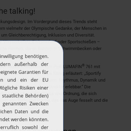
he talking!
ckungsdesign. Im Vordergrund dieses Trends steht
dern vielmehr der Olympische Gedanke, der Menschen in
um Gleichberechtigung, Inklusion und Diversität.
wie Wasserballett, Eiskunstlauf oder Sportschießen –
ische Formen, die an Bahnen in Schwimmbecken oder
®
cher Akzente, während Light Pink LUMAFIN
761 mit
 und Präzision sorgt. Julia König erläutert: „Sportify
auch visuell spürbar sein kann. Rhythmus, Dynamik und
arbe, Transparenz und Struktur erlebbar.“ Die
 den Eindruck von Rhythmus und Ordnung, die sich
piel von Tiefe und Fläche, das das Auge fesselt und die