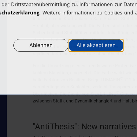
"Shades of Armour": Resilie
Shades of Armour symbolisiert Rückzug und Besinnu
Innehalten und Krafttanken in Safe Spaces. Statt l
– subtil, aber wirkungsvoll. Die Farben sind reduzi
Sicher-heit und Stabilität vermitteln. Julia König er
aber kraftvoll sein kann. Das Design folgt der Idee,
um den aktuellen gesellschaftlichen Herausforderu
repräsentiert einen Safe Space ohne Abschottung.“
Für die Umsetzung dieses Trends wurde Protectiv
kühlem Blaustich, eingesetzt. Die Farbe wirkt wie ein
®
helle Farbton von Resilient Beige LUMAFIN
712 leg
darunterliegenden Schichten, verleiht Transparenz m
®
Oberflächen. Die Dichte von SILVER LINE
Closed e
zwischen Statik und Dynamik changiert und Halt bi
"AntiThesis": New narratives 