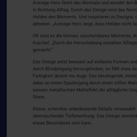
Average Hero feiert das Normale und wendet den Bli
in Richtung Alltag. Durch das Design wird das No
Helden des Moments. Und inspirieren zu Designs, 
abheben. „Average Hero zeigt, dass Helden nicht l
Oft sind es die kleinen, unscheinbaren Momente, di
Kuschel. „Durch die Hervorhebung einzelner Allta
gemacht.“
Das Design setzt bewusst auf einfache Formen und
durch Blindprägung hervorgehoben, so fällt etwa da
Farbigkeit dezent ins Auge. Das beruhigende, meta
dabei an einen Spaziergang durch einen stillen W
seinem metallischen Matteffekt die alltägliche Um
Sinne.
Kleine, scheinbar unbedeutende Details verwandel
überraschender Tiefenwirkung. Das Design vermittelt
etwas Besonderes sein kann.