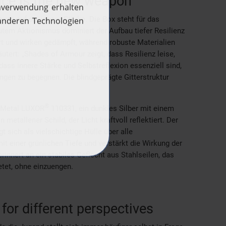
nce is the new weapon
ng auf die innere Stärke. Die Box steht für das
autem Aktionismus dominiert der Aufbau tiefer Resilienz
ert und wirken gedämpft, während robuste Materialien
läutert: „Shades of Armour zeigt, dass Resilienz leise,
 dass innere Stärke und Selbstreflexion essenziell sind,
ngen zu begegnen. Die blindgeprägte Gitterstruktur
®
e Metal LUXOR
110331, ein dunkles Silber mit einem
 metallener Schild, der Licht kraftvoll reflektiert. Der
t sich als vielschichtige Hülle über alle
it einer grünlichen Tiefe und verstärkt die Wirkung der
rinnert an ein stabiles Geflecht aus Stahlseilen, das
etet, ohne einzuengen.
for different perspectives