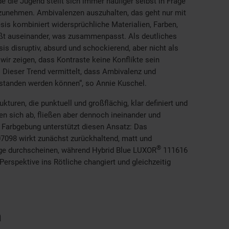
e die Jugend stellt sich immer häufiger selbst in Frage
zunehmen. Ambivalenzen auszuhalten, das geht nur mit
esis kombiniert widersprüchliche Materialien, Farben,
ißt auseinander, was zusammenpasst. Als deutliches
is disruptiv, absurd und schockierend, aber nicht als
wir zeigen, dass Kontraste keine Konflikte sein
 Dieser Trend vermittelt, dass Ambivalenz und
rstanden werden können“, so Annie Kuschel.
turen, die punktuell und großflächig, klar definiert und
n sich ab, fließen aber dennoch ineinander und
Farbgebung unterstützt diesen Ansatz: Das
7098 wirkt zunächst zurückhaltend, matt und
®
Züge durchscheinen, während Hybrid Blue LUXOR
111616
Perspektive ins Rötliche changiert und gleichzeitig
n