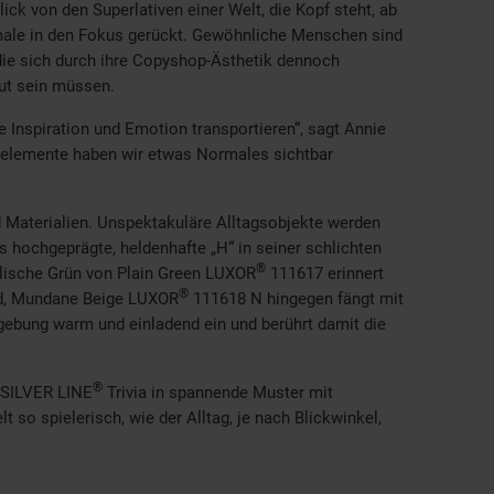
ck von den Superlativen einer Welt, die Kopf steht, ab
rmale in den Fokus gerückt. Gewöhnliche Menschen sind
die sich durch ihre Copyshop-Ästhetik dennoch
aut sein müssen.
e Inspiration und Emotion transportieren“, sagt Annie
gselemente haben wir etwas Normales sichtbar
 Materialien. Unspektakuläre Alltagsobjekte werden
s hochgeprägte, heldenhafte „H“ in seiner schlichten
®
llische Grün von Plain Green LUXOR
111617 erinnert
®
ald, Mundane Beige LUXOR
111618 N hingegen fängt mit
gebung warm und einladend ein und berührt damit die
®
t SILVER LINE
Trivia in spannende Muster mit
 so spielerisch, wie der Alltag, je nach Blickwinkel,