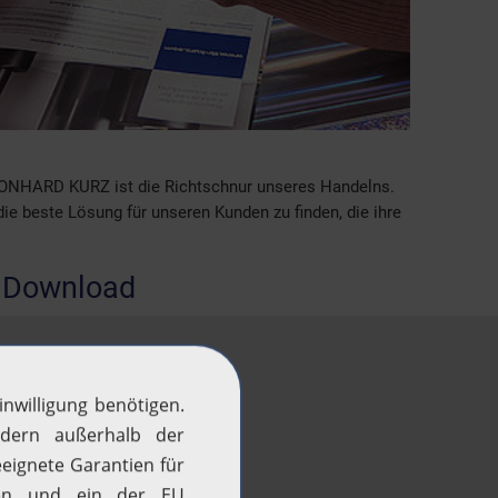
ONHARD KURZ ist die Richtschnur unseres Handelns.
e beste Lösung für unseren Kunden zu finden, die ihre
.
 Download