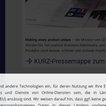
Making every product unique
– die Mission von LE
Werden Sie Teil unseres Business-Abenteuers, um di
Produkte noch besser, schöner und sicherer macht
KURZ-Pressemappe zum