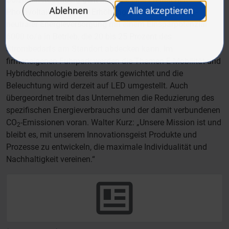
Photovoltaikanlage zur Erhöhung des Anteils an CO
-
2
neutraler Energieversorgung mit einem Einsparpotenzial
6000 to/a in Betrieb, die 20 bis 25 Prozent des
Strombedarfs am Standort abdecken kann. Im
firmeneigenen Fuhrpark werden die Themen E-Mobilität und
Hybridtechnologie bereits stark gewichtet und die
Beleuchtung wird derzeit auf LED umgestellt. Auch
übergeordnet treibt das Unternehmen die Reduzierung des
spezifischen Energieverbrauchs und der damit verbundenen
CO
-Emissionen voran. Walter Kurz: „Unsere Mission ist und
2
bleibt es, mit unserem Innovationsgeist Produkte und
Prozesse zu entwickeln, die maximale Individualität und
Nachhaltigkeit vereinen.“