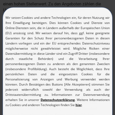
einen hohen Stellenwert. Zu den Angeboten zählen die
Unterstützung in den Bereichen Eldercare und
Kinderbetreuung, die Förderung von berufsbezogenen und
berufsbegleitenden Weiterbildungen sowie ein betriebliches
Gesundheitsmanagement. Der KURZ Code of Business
Conduct regelt ethische Standards im Umgang mit
Mitarbeitern, Kunden, Lieferanten, Regierungsstellen und
Behörden. Vorstand Walter Kurz: „Der gute Ruf eines
Unternehmens basiert nicht nur auf der Qualität seiner
Produkte und seinen wirtschaftlichen Erfolgen, sondern wird
auch entscheidend durch die Einstellung des Unternehmens
gegenüber den Menschen geprägt.“
Ausblick und Ziele
Auch für den kommenden Berichtszeitraum hat sich
LEONHARD KURZ bereits Ziele gesetzt: Am Standort
Sulzbach-Rosenberg geht in Kürze eine Freiflächen-