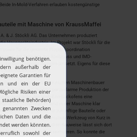
Beide In-Mold-Verfahren erlauben kostengünstige
Bauteile mit Maschine von KraussMaffei
 A. & J. Stöckli AG. Das Unternehmen produziert
ie Hausgeräteindustrie. Im Projekt war Stöckli für die
 sowie für die gesamte Projektkoordination
ehmen in der Schweiz, das Spritzguss und IMD-
sche Bauteilerealisierungen umsetzt. Eigens für diese
 Produktionsmaschine.
r drei ins Projekt – den deutschen Maschinenbauer
re Zellenlösung, die eine partikelarme Produktion der
die Bedienfläche des High-End-Backofens eine
anische Schnittstellen sind in der Maschine klar
 macht die Anlage bereit für zukünftige Bauteile oder
on setzte man das Folienvorschub-Werkzeug von Kurz in
tens zugänglichen Zweiplatten-Bauweise lässt sich dort
hen Blendendekore einfach realisieren. So konnte die