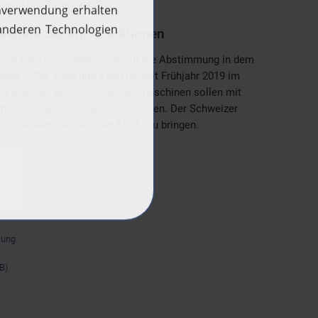
Serie produziert werden.
weitere Serienproduktionen
i ist man stolz darauf, wie gut die Abstimmung in dem
air V200, V400 und V600 ist seit Frühjahr 2019 im
n Varianten; auch Geschirrspülmaschinen sollen mit
ächste Design-Stufe gehoben werden. Der Schweizer
h in diesem Jahr auf den Markt zu bringen.
lung
B)