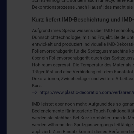
Schritt ermöglicht, sondern auch für recyclierte Kun
Dekorationsprozesse „nach Hause"; das macht sie ef
Kurz liefert IMD-Beschichtung und IM
Aufgrund ihres Spezialwissens über IMD-Technolog
Dünnschichttechnologie, mit ins Projekt. Beide Un
entwickelt und produziert individuelle IMD-Dekora
Folienvorschubgerät für die Spritzgussmaschine k
über ein Folienvorschubgerät durch das Spritzguss
Hohlraum gepresst. Die Temperatur des Materials s
Träger löst und eine Verbindung mit dem Kunststoff
Dekorationen, Zwischenlager und weitere Arbeitssch
Kurz:
https://www.plastic-decoration.com/verfahren/
IMD leistet aber noch mehr: Aufgrund des so gena
Bedienelemente für integrierte Touch-Funktionalitä
werden sie sichtbar. Bei Kurz kombiniert man In-Mo
werden während des Spritzgussvorgangs leitfähige 
appliziert. Zum Einsatz kommt dieses Verfahren b