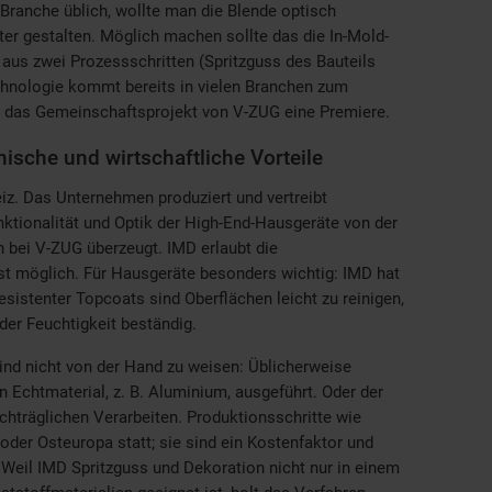
Branche üblich, wollte man die Blende optisch
enter gestalten. Möglich machen sollte das die In-Mold-
 aus zwei Prozessschritten (Spritzguss des Bauteils
chnologie kommt bereits in vielen Branchen zum
ar das Gemeinschaftsprojekt von V-ZUG eine Premiere.
ische und wirtschaftliche Vorteile
z. Das Unternehmen produziert und vertreibt
nktionalität und Optik der High-End-Hausgeräte von der
 bei V-ZUG überzeugt. IMD erlaubt die
ist möglich. Für Hausgeräte besonders wichtig: IMD hat
sistenter Topcoats sind Oberflächen leicht zu reinigen,
der Feuchtigkeit beständig.
ind nicht von der Hand zu weisen: Üblicherweise
 Echtmaterial, z. B. Aluminium, ausgeführt. Oder der
hträglichen Verarbeiten. Produktionsschritte wie
oder Osteuropa statt; sie sind ein Kostenfaktor und
. Weil IMD Spritzguss und Dekoration nicht nur in einem