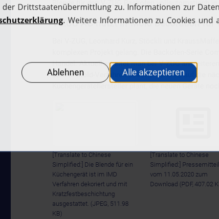
Blende für den V-ZUG Backofen vollautomatisch in 
V-ZUG AG nutzt In-Mold Decoration für 
Bei V-ZUG, Leonhard Kurz, Stöckli und KraussMaffe
komplexen Projekt gelang. Die Backofen-Serie Comb
Handel. Aktuell arbeitet man bei V-ZUG an weitere
dem In-Mold-Verfahren dekoriert und so auf die n
Küchengerätehersteller plant, die neuen Geräte noc
[Translate to Chinese
[Translate to Chinese
Simplified:] Die Blende für ein
Simplified:] Pressemittei
Küchengerät ist im IMD
vom 11.05.2020 zum
Verfahren dekoriert und mit
Download
(PDF, 407.02 K
Kratzfestbeschichtung
ausgestattet.
(JPEG, 511.98
KB)