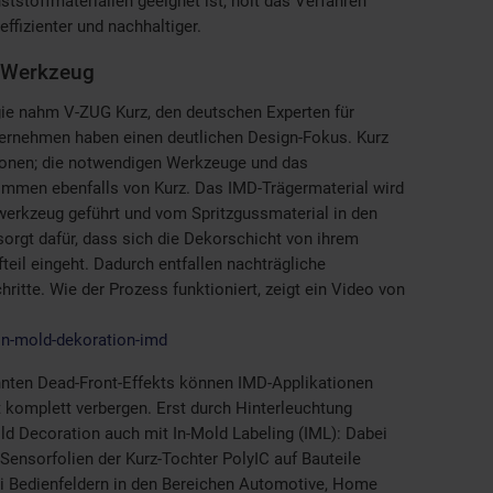
ststoffmaterialien geeignet ist, holt das Verfahren
fizienter und nachhaltiger.
D-Werkzeug
ie nahm V-ZUG Kurz, den deutschen Experten für
ternehmen haben einen deutlichen Design-Fokus. Kurz
tionen; die notwendigen Werkzeuge und das
ommen ebenfalls von Kurz. Das IMD-Trägermaterial wird
werkzeug geführt und vom Spritzgussmaterial in den
orgt dafür, dass sich die Dekorschicht von ihrem
teil eingeht. Dadurch entfallen nachträgliche
ritte. Wie der Prozess funktioniert, zeigt ein Video von
in-mold-dekoration-imd
nnten Dead-Front-Effekts können IMD-Applikationen
t komplett verbergen. Erst durch Hinterleuchtung
ld Decoration auch mit In-Mold Labeling (IML): Dabei
Sensorfolien der Kurz-Tochter PolyIC auf Bauteile
ei Bedienfeldern in den Bereichen Automotive, Home