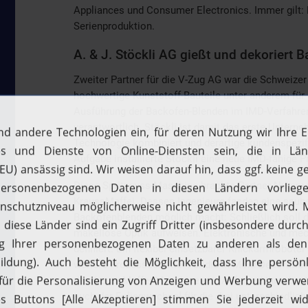
Appliances und Consumer Electronics. Immer gilt: 
Serienproduktion.
A. & J. Stöckli AG gießt und dekoriert 
Zweiter Partner für die V-Zug AG war die Schweizer
hochwertige Kunststoff-Bauteile unter anderem für d
Ausführung der Backofen-Blenden im IMD-Verfahren
verantwortlich. Stöckli ist damit das erste Untern
Technologie kombiniert und derartige kundenspezifi
Aufgabe installierte Stöckli eine neue IMD-fähige
Diese Spritzguss-Maschine brachte Partner Numme
KraussMaffei. Dessen Ingenieure fanden eine saube
Backofenblenden möglich macht: Schließlich soll 
makellose Optik aufweisen. Elektronische und mech
definiert. Ein flexibel einsetzbarer Knickarmroboter
weitere Prozessschritte. Für die In-Mold Decorati
der KraussMaffei-Maschine ein. Aufgrund ihrer bes
auch der Folienwechsel für die drei unterschiedlic