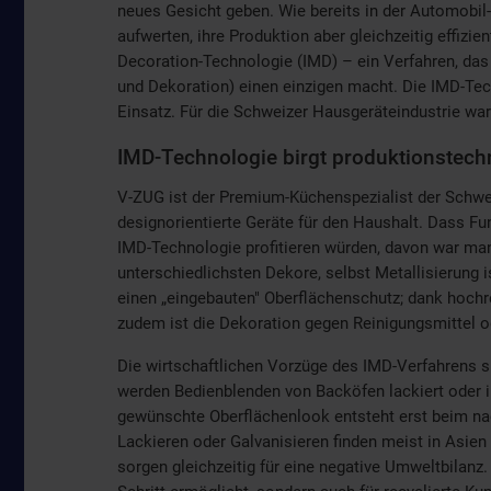
neues Gesicht geben. Wie bereits in der Automobil-
aufwerten, ihre Produktion aber gleichzeitig effizi
Decoration-Technologie (IMD) – ein Verfahren, das
und Dekoration) einen einzigen macht. Die IMD-Te
Einsatz. Für die Schweizer Hausgeräteindustrie w
IMD-Technologie birgt produktionstechn
V-ZUG ist der Premium-Küchenspezialist der Schwei
designorientierte Geräte für den Haushalt. Dass Fu
IMD-Technologie profitieren würden, davon war man
unterschiedlichsten Dekore, selbst Metallisierung 
einen „eingebauten" Oberflächenschutz; dank hochre
zudem ist die Dekoration gegen Reinigungsmittel o
Die wirtschaftlichen Vorzüge des IMD-Verfahrens s
werden Bedienblenden von Backöfen lackiert oder in
gewünschte Oberflächenlook entsteht erst beim nac
Lackieren oder Galvanisieren finden meist in Asien 
sorgen gleichzeitig für eine negative Umweltbilanz