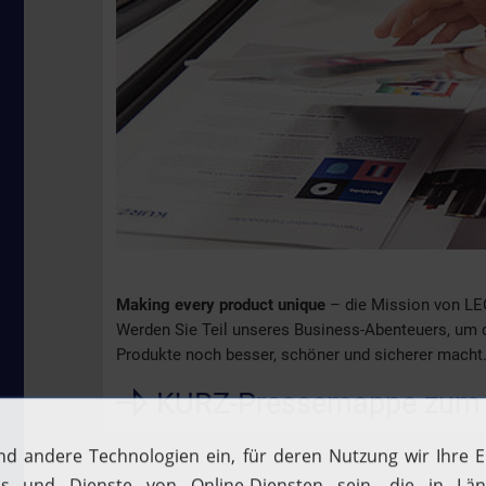
Making every product unique
– die Mission von LE
Werden Sie Teil unseres Business-Abenteuers, um di
Produkte noch besser, schöner und sicherer macht
KURZ-Pressemappe zum