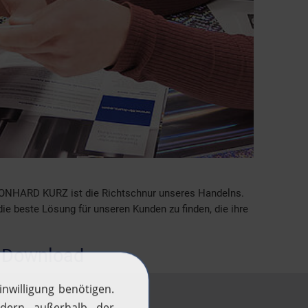
ONHARD KURZ ist die Richtschnur unseres Handelns.
e beste Lösung für unseren Kunden zu finden, die ihre
.
 Download